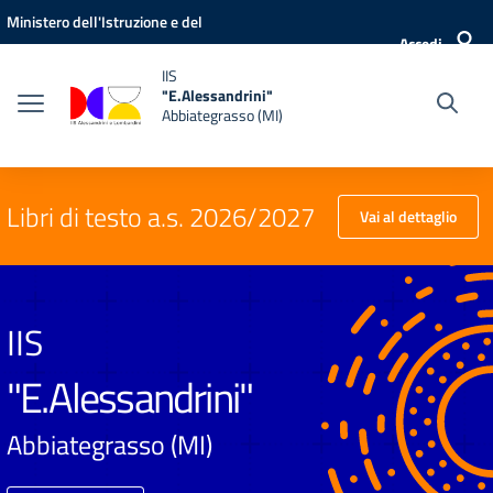
Vai ai contenuti
Vai al menu di navigazione
Vai al footer
Ministero dell'Istruzione e del
Accedi
Merito
IIS
"E.Alessandrini"
Abbiategrasso (MI)
Libri di testo a.s. 2026/2027
Vai al dettaglio
IIS
"E.Alessandrini"
Abbiategrasso (MI)