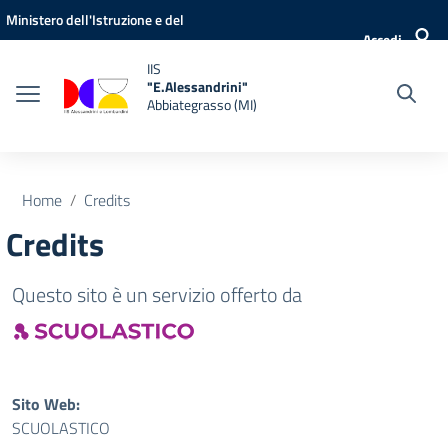
Vai ai contenuti
Vai al menu di navigazione
Vai al footer
Ministero dell'Istruzione e del
Accedi
Merito
IIS
"E.Alessandrini"
Abbiategrasso (MI)
Home
Credits
Credits
Questo sito è un servizio offerto da
Sito Web:
SCUOLASTICO