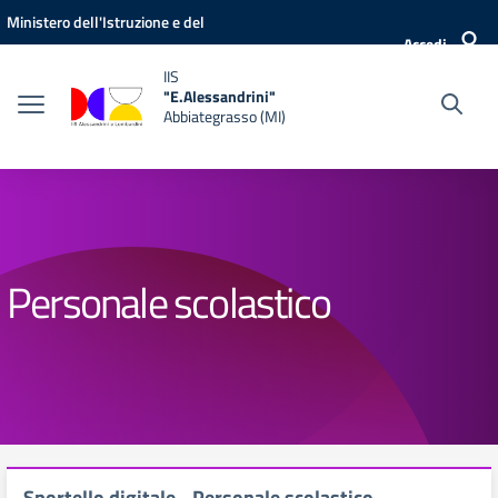
Vai ai contenuti
Vai al menu di navigazione
Vai al footer
Ministero dell'Istruzione e del
Accedi
Merito
IIS
"E.Alessandrini"
Abbiategrasso (MI)
Personale scolastico
Sportello digitale - Personale scolastico