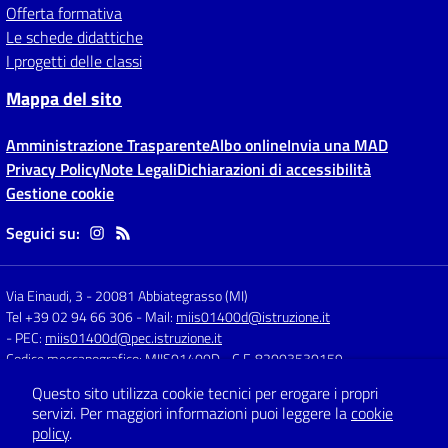
Offerta formativa
Le schede didattiche
I progetti delle classi
Mappa del sito
Amministrazione Trasparente
Albo online
Invia una MAD
Privacy Policy
Note Legali
Dichiarazioni di accessibilità
Gestione cookie
Seguici su:
Via Einaudi, 3
-
20081 Abbiategrasso (MI)
Tel +39 02 94 66 306
- Mail:
miis01400d@istruzione.it
- PEC:
miis01400d@pec.istruzione.it
Codice meccanografico: MIIS01400D
- C.F. 82003530159
Questo sito utilizza cookie tecnici per erogare i propri
servizi.
Per maggiori informazioni puoi leggere la
cookie
Concept & Design by
Designers Italia
policy
.
Sito web realizzato con CMS
SCUOLASTICO