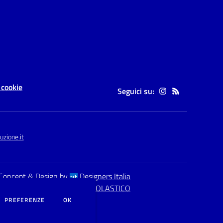
 cookie
Seguici su:
zione.it
Concept & Design by
Designers Italia
eb realizzato con CMS
SCUOLASTICO
DEI COOKIE
PREFERENZE
OK