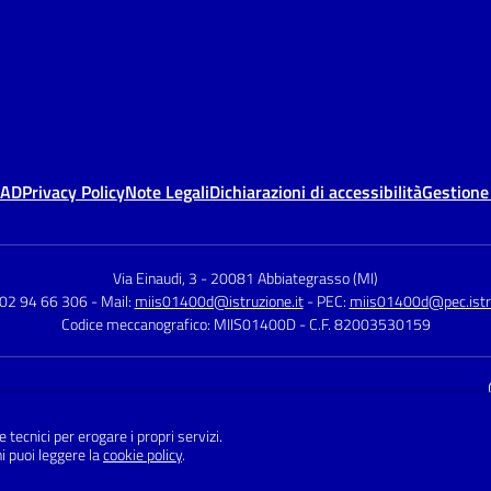
MAD
Privacy Policy
Note Legali
Dichiarazioni di accessibilità
Gestione
Via Einaudi, 3
-
20081 Abbiategrasso (MI)
 02 94 66 306
- Mail:
miis01400d@istruzione.it
- PEC:
miis01400d@pec.istru
Codice meccanografico: MIIS01400D
- C.F. 82003530159
Sito w
e tecnici per erogare i propri servizi.
i puoi leggere la
cookie policy
.