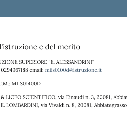
l'istruzione e del merito
UZIONE SUPERIORE “E. ALESSANDRINI”
 0294967188 email:
miis0100d@istruzione.it
C.M.: MIIS01400D
IS & LICEO SCIENTIFICO
, via Einaudi n. 3, 20081, Abbi
S E. LOMBARDINI, v
ia Vivaldi n. 8, 20081, Abbiategrasso