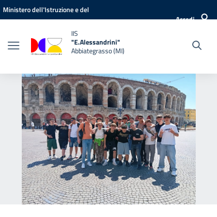
Vai ai contenuti
Vai al menu di navigazione
Vai al footer
Ministero dell'Istruzione e del
Accedi
Merito
IIS
"E.Alessandrini"
Abbiategrasso (MI)