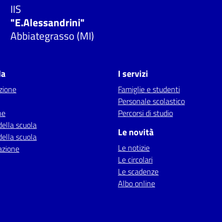
IIS
"E.Alessandrini"
Abbiategrasso (MI)
la
I servizi
zione
Famiglie e studenti
Personale scolastico
ne
Percorsi di studio
della scuola
Le novità
della scuola
Le notizie
azione
Le circolari
Le scadenze
Albo online