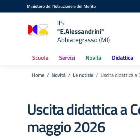
Vai ai contenuti
Vai al menu di navigazione
Vai al footer
Ministero dell'Istruzione e del Merito
IIS
"E.Alessandrini"
Abbiategrasso (MI)
Scuola
Servizi
Novità
Didattica
Home
Novità
Le notizie
Uscita didattica 
Uscita didattica a 
maggio 2026