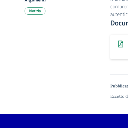
compren
Notizia
autentic
Docu
Pubblicat
Eccetto d