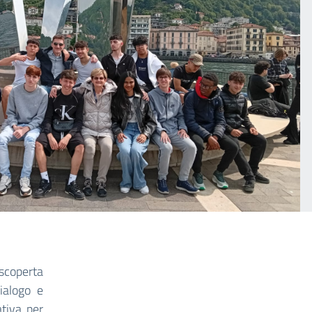
 scoperta
dialogo e
ativa per