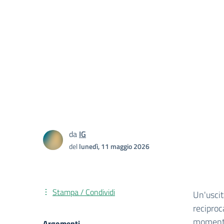
da
IG
del
lunedì, 11 maggio 2026
Stampa / Condividi
Un'uscit
reciproc
momenti 
Argomenti