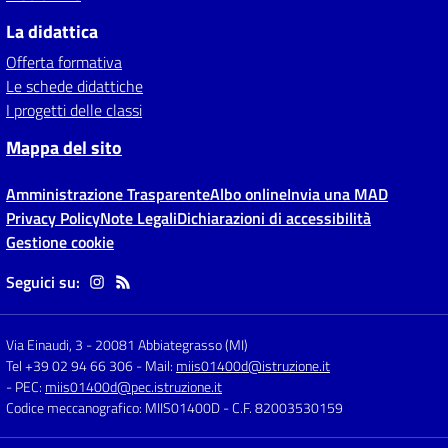
La didattica
Offerta formativa
Le schede didattiche
I progetti delle classi
Mappa del sito
Amministrazione Trasparente
Albo online
Invia una MAD
Privacy Policy
Note Legali
Dichiarazioni di accessibilità
Gestione cookie
Seguici su:
Via Einaudi, 3
-
20081 Abbiategrasso (MI)
Tel +39 02 94 66 306
- Mail:
miis01400d@istruzione.it
- PEC:
miis01400d@pec.istruzione.it
Codice meccanografico: MIIS01400D
- C.F. 82003530159