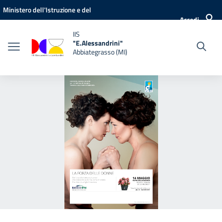
Vai ai contenuti
Vai al menu di navigazione
Vai al footer
Ministero dell'Istruzione e del
Accedi
Merito
IIS
"E.Alessandrini"
Abbiategrasso (MI)