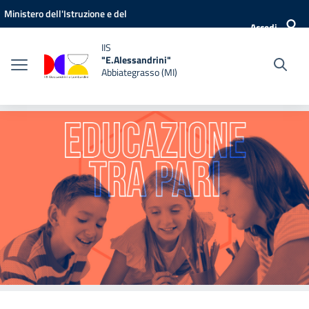
Vai ai contenuti
Vai al menu di navigazione
Vai al footer
Ministero dell'Istruzione e del
Accedi
Merito
IIS
"E.Alessandrini"
Abbiategrasso (MI)