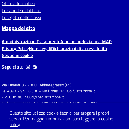
Offerta formativa
Le schede didattiche
I progetti delle classi
Mappa del sito
Amministrazione Trasparente
Albo online
Invia una MAD
Privacy Policy
Note Legali
Dichiarazioni di accessibilità
Gestione cookie
Seguici su:
Via Einaudi, 3
-
20081 Abbiategrasso (MI)
Tel +39 02 94 66 306
- Mail:
miis01400d@istruzione.it
- PEC:
miis01400d@pec.istruzione.it
Codice meccanografico: MIIS01400D
- C.F. 82003530159
Questo sito utilizza cookie tecnici per erogare i propri
servizi.
Per maggiori informazioni puoi leggere la
cookie
Concept & Design by
Designers Italia
policy
.
Sito web realizzato con CMS
SCUOLASTICO