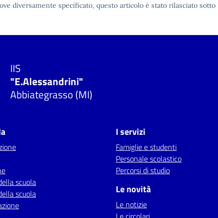
ove diversamente specificato, questo articolo è stato rilasciato sotto
IIS
"E.Alessandrini"
Abbiategrasso (MI)
la
I servizi
zione
Famiglie e studenti
Personale scolastico
ne
Percorsi di studio
della scuola
Le novità
della scuola
Le notizie
azione
Le circolari