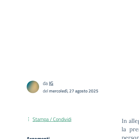
da
IG
del
mercoledì, 27 agosto 2025
Stampa / Condividi
In all
la pre
person
Argomenti