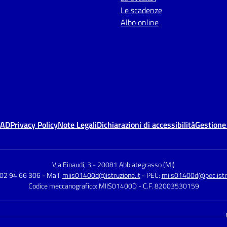
Le scadenze
Albo online
MAD
Privacy Policy
Note Legali
Dichiarazioni di accessibilità
Gestione
Via Einaudi, 3
-
20081 Abbiategrasso (MI)
 02 94 66 306
- Mail:
miis01400d@istruzione.it
- PEC:
miis01400d@pec.istru
Codice meccanografico: MIIS01400D
- C.F. 82003530159