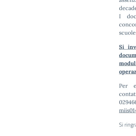
decade
I do
concor
scuole
Si inv
docum
modul
operaz
Per e
conta
029
miis01
Si ringr