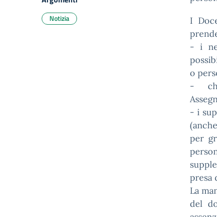
Notizia
I Doce
prende
- i n
possib
o pers
- ch
Assegn
- i su
(anche
per gr
person
suppl
presa d
La man
del d
assenz