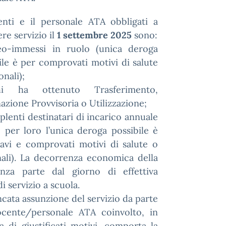
nti e il personale ATA obbligati a
re servizio il
1 settembre 2025
sono:
eo-immessi in ruolo (unica deroga
ile è per comprovati motivi di salute
onali);
i ha ottenuto Trasferimento,
azione Provvisoria o Utilizzazione;
pplenti destinatari di incarico annuale
 per loro l’unica deroga possibile è
avi e comprovati motivi di salute o
ali). La decorrenza economica della
enza parte dal giorno di effettiva
i servizio a scuola.
cata assunzione del servizio da parte
ocente/personale ATA coinvolto, in
a di giustificati motivi, comporta la