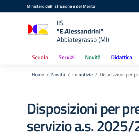
Vai ai contenuti
Vai al menu di navigazione
Vai al footer
Ministero dell'Istruzione e del Merito
IIS
"E.Alessandrini"
Abbiategrasso (MI)
Scuola
Servizi
Novità
Didattica
Home
Novità
Le notizie
Disposizioni per p
Disposizioni per pr
servizio a.s. 2025