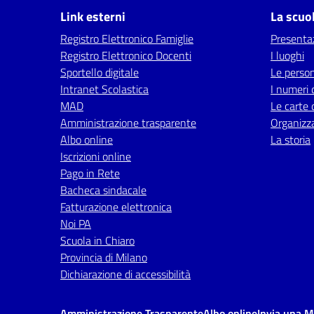
Link esterni
La scuo
Registro Elettronico Famiglie
Presenta
Registro Elettronico Docenti
I luoghi
Sportello digitale
Le perso
Intranet Scolastica
I numeri 
MAD
Le carte 
Amministrazione trasparente
Organizz
Albo online
La storia
Iscrizioni online
Pago in Rete
Bacheca sindacale
Fatturazione elettronica
Noi PA
Scuola in Chiaro
Provincia di Milano
Dichiarazione di accessibilità
Amministrazione Trasparente
Albo online
Invia una 