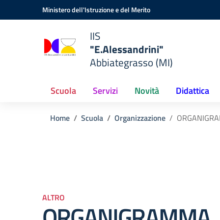
Vai ai contenuti
Vai al menu di navigazione
Vai al footer
Ministero dell'Istruzione e del Merito
IIS
"E.Alessandrini"
Abbiategrasso (MI)
Scuola
Servizi
Novità
Didattica
Home
Scuola
Organizzazione
ORGANIGR
ALTRO
ORGANIGRAMMA