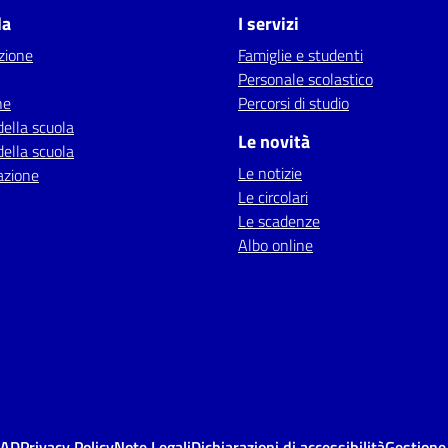
la
I servizi
zione
Famiglie e studenti
Personale scolastico
ne
Percorsi di studio
della scuola
Le novità
della scuola
Le notizie
azione
Le circolari
Le scadenze
Albo online
MAD
Privacy Policy
Note Legali
Dichiarazioni di accessibilità
Gestione