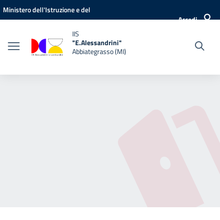
Vai ai contenuti
Vai al menu di navigazione
Vai al footer
Ministero dell'Istruzione e del
Accedi
Merito
IIS
"E.Alessandrini"
Abbiategrasso (MI)