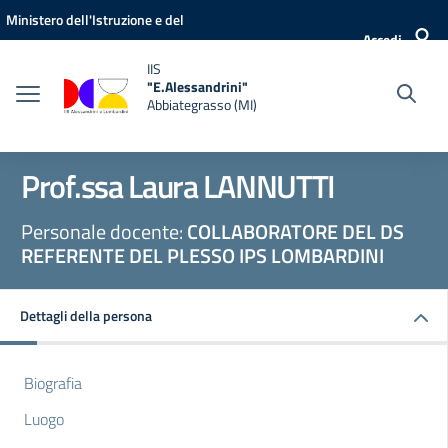
Vai ai contenuti
Vai al menu di navigazione
Vai al footer
Ministero dell'Istruzione e del
Accedi
Merito
IIS
"E.Alessandrini"
Abbiategrasso (MI)
Prof.ssa Laura LANNUTTI
Personale docente:
COLLABORATORE DEL DS
REFERENTE DEL PLESSO IPS LOMBARDINI
Dettagli della persona
Biografia
Luogo