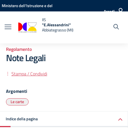
Vai ai contenuti
Vai al menu di navigazione
Vai al footer
Ministero dell'Istruzione e del
Accedi
Merito
IIS
"E.Alessandrini"
Abbiategrasso (MI)
Regolamento
Note Legali
Stampa / Condividi
Argomenti
Le carte
Indice della pagina