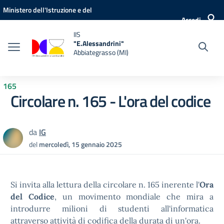
Vai ai contenuti
Vai al menu di navigazione
Vai al footer
Ministero dell'Istruzione e del
Accedi
Merito
IIS
"E.Alessandrini"
Abbiategrasso (MI)
165
Circolare n. 165 - L'ora del codice
da
IG
del
mercoledì, 15 gennaio 2025
Si invita alla lettura della circolare n. 165 inerente l'
Ora
del Codice
, un movimento mondiale che mira a
introdurre milioni di studenti all'informatica
attraverso attività di codifica della durata di un'ora.