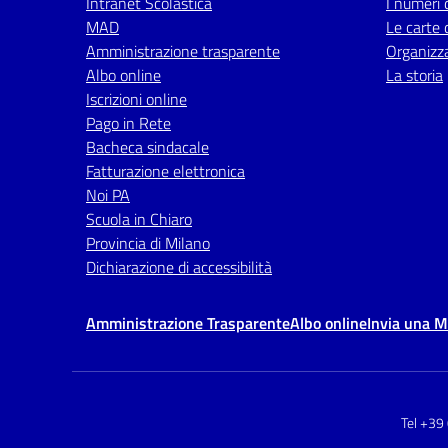
Intranet Scolastica
I numeri 
MAD
Le carte 
Amministrazione trasparente
Organizz
Albo online
La storia
Iscrizioni online
Pago in Rete
Bacheca sindacale
Fatturazione elettronica
Noi PA
Scuola in Chiaro
Provincia di Milano
Dichiarazione di accessibilità
Amministrazione Trasparente
Albo online
Invia una 
Tel +39