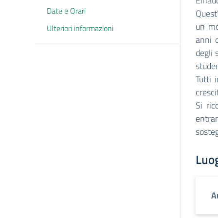
Einaud
Date e Orari
Quest'
un mo
Ulteriori informazioni
anni 
degli 
studen
Tutti 
cresci
Si ric
entram
sosteg
Luo
A